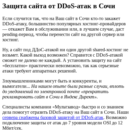
Защита сайта от DDoS-атак в Сочи
Если случится так, что на Ваш сайт в Сочи кто-то закажет
DDoS-атаку, большинство популярных хостинг-провайдеров
— откажет Вам в обслуживании или, в лучшем случае, даст
pending-период, чтобы перенести сайт на другой сервер или
хостинг.
Ну, а сайт под ДДоС-атакой ни один другой shared-хостинг не
возьмет. Какой выход возможен? Справится с DDoS-атакой
сможет не далеко не каждый. А установить защиту на сайт
«бесплатно» практически невозможно, так как серьезные
атаки требуют аппаратных решений.
Злоумышленниками могут быть и конкуренты, и
вымогатели...
На нашем опыте были разные случаи, вплоть
до уведомлений по электронной почте «прекратить
рекламировать сайт в Сочи в Яндекс Директ».
Специалисты компании «Мультзавод» быстро и со знанием
дела помогут отразить DDoS-атаку на Ваш сайт в Сочи. Наши
сервера снабжены базовой защитой от DDoS-атак
. Возможно
подключение защиты от атак до 7 уровня модели OSI до 12
Мбит/сек.