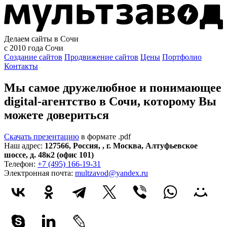
Делаем сайты в Сочи
с 2010 года
Сочи
Создание сайтов
Продвижение сайтов
Цены
Портфолио
Контакты
Мы самое дружелюбное и понимающее
digital-агентство в Сочи, которому
Вы
можете довериться
Скачать презентацию
в формате .pdf
Наш адрес:
127566
,
Россия
,
,
г. Москва
,
Алтуфьевское
шоссе, д. 48к2 (офис 101)
Телефон:
+7 (495) 166-19-31
Электронная почта:
multzavod@yandex.ru