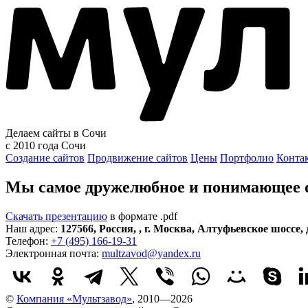
Делаем сайты в Сочи
с 2010 года
Сочи
Создание сайтов
Продвижение сайтов
Цены
Портфолио
Конта
Мы самое дружелюбное и понимающее di
Скачать презентацию
в формате .pdf
Наш адрес:
127566
,
Россия
,
,
г. Москва
,
Алтуфьевское шоссе, д
Телефон:
+7 (495) 166-19-31
Электронная почта:
multzavod@yandex.ru
©
Компания «Мультзавод»
, 2010—2026