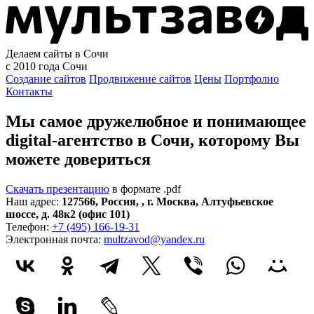
Делаем сайты в Сочи
с 2010 года
Сочи
Создание сайтов
Продвижение сайтов
Цены
Портфолио
Контакты
Мы самое дружелюбное и понимающее
digital-агентство в Сочи, которому
Вы
можете довериться
Скачать презентацию
в формате .pdf
Наш адрес:
127566
,
Россия
,
,
г. Москва
,
Алтуфьевское
шоссе, д. 48к2 (офис 101)
Телефон:
+7 (495) 166-19-31
Электронная почта:
multzavod@yandex.ru